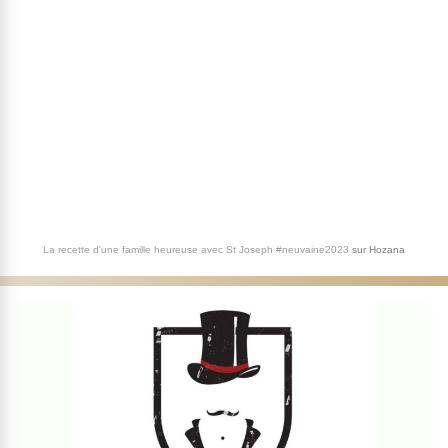
La recette d'une famille heureuse avec St Joseph #neuvaine2023
sur
Hozana