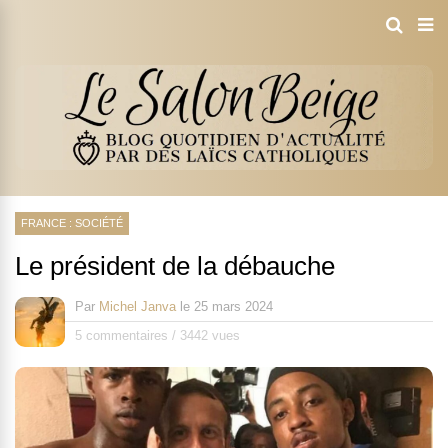
FRANCE : SOCIÉTÉ
Le président de la débauche
Par
Michel Janva
le
25 mars 2024
5 commentaires
/
3442 vues