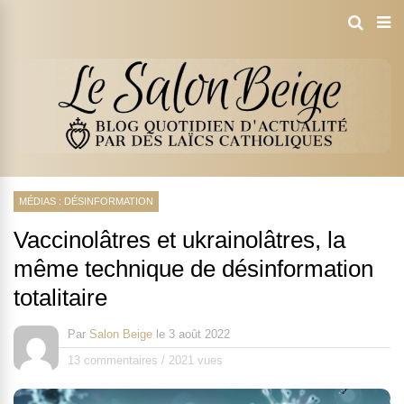
MÉDIAS : DÉSINFORMATION
Vaccinolâtres et ukrainolâtres, la
même technique de désinformation
totalitaire
Par
Salon Beige
le
3 août 2022
13 commentaires
/
2021 vues