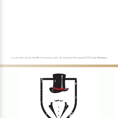
La recette d'une famille heureuse avec St Joseph #neuvaine2023
sur
Hozana