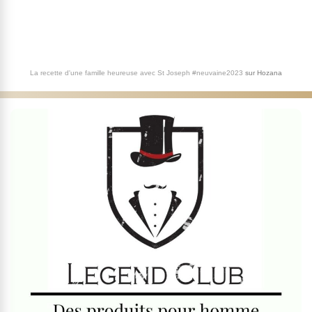
La recette d'une famille heureuse avec St Joseph #neuvaine2023
sur
Hozana