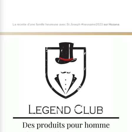
La recette d'une famille heureuse avec St Joseph #neuvaine2023
sur
Hozana