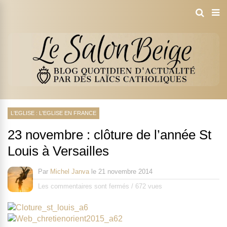
L'EGLISE : L'EGLISE EN FRANCE
23 novembre : clôture de l’année St
Louis à Versailles
Par
Michel Janva
le
21 novembre 2014
Les commentaires sont fermés
/
672 vues