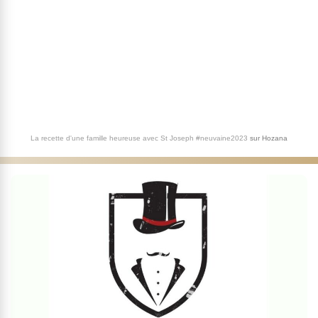
La recette d'une famille heureuse avec St Joseph #neuvaine2023
sur
Hozana