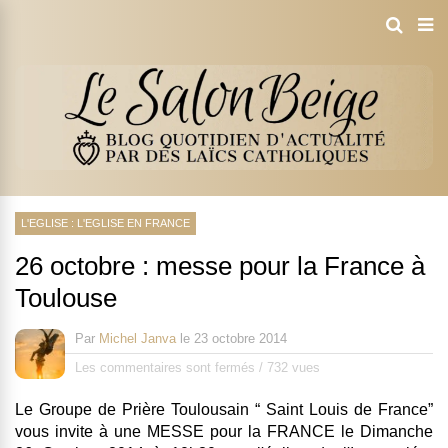
L'EGLISE : L'EGLISE EN FRANCE
26 octobre : messe pour la France à
Toulouse
Par
Michel Janva
le
23 octobre 2014
Les commentaires sont fermés
/
732 vues
Le Groupe de Prière Toulousain “ Saint Louis de France”
vous invite à une
MESSE pour la FRANCE le Dimanche