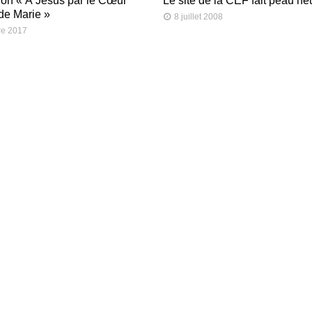
on « À Jésus par le Cœur
Le site de la CEF fait peau n
de Marie »
8 juillet 2008
re 2017