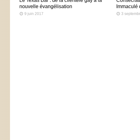
Le Texas Bar : de la clientèle gay à la
Consécrati
nouvelle évangélisation
Immaculé 
9 juin 2017
3 septemb