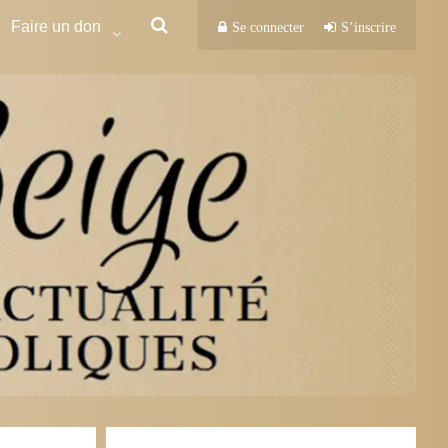
Faire un don
Se connecter
S’inscrire