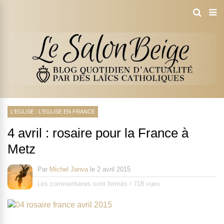
L'EGLISE : L'EGLISE EN FRANCE
4 avril : rosaire pour la France à
Metz
Par
Michel Janva
le
2 avril 2015
Les commentaires sont fermés
/
718 vues