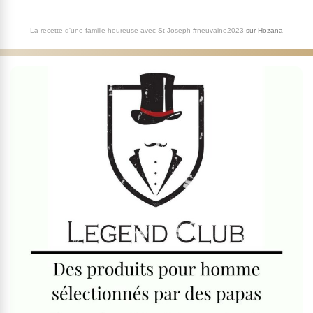
La recette d'une famille heureuse avec St Joseph #neuvaine2023
sur
Hozana