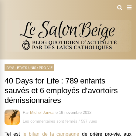
PAYS : ETATS-UNIS
/
PRO-VIE
40 Days for Life : 789 enfants
sauvés et 6 employés d’avortoirs
démissionnaires
Par
Michel Janva
le
19 novembre 2012
Les commentaires sont fermés
/
597 vues
Tel est
le bilan de la campagne
de prière pro-vie, aux