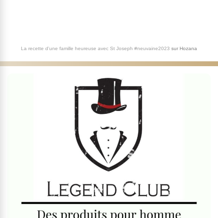
La recette d'une famille heureuse avec St Joseph #neuvaine2023
sur
Hozana