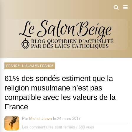
FRANCE : L'ISLAM EN FRANCE
61% des sondés estiment que la
religion musulmane n’est pas
compatible avec les valeurs de la
France
Par
Michel Janva
le
24 mars 2017
Les commentaires sont fermés
/
680 vues