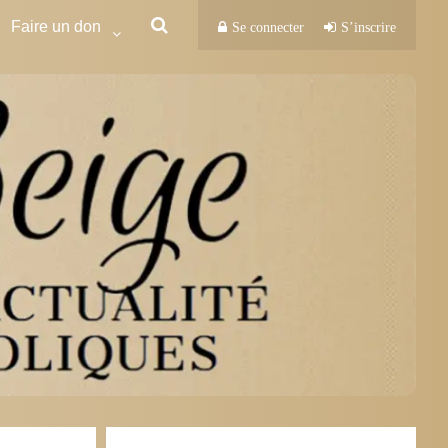
Faire un don
Se connecter
S’inscrire