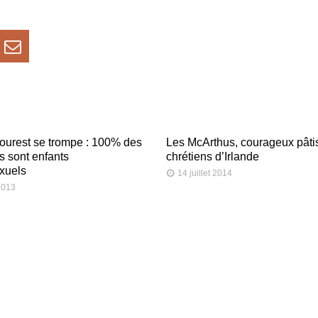
ourest se trompe : 100% des
Les McArthus, courageux pâti
s sont enfants
chrétiens d’Irlande
xuels
14 juillet 2014
 2013