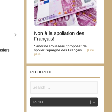
Non à la spoliation des
Français!
Sandrine Rousseau “propose” de
ssiers
Après la démission collective des
spolier l’épargne des Français ...
[Lire
plus]
évêques du Chili, celle des Etats-Unis
?
24 août 2018
RECHERCHE
L’ICE
5 ju