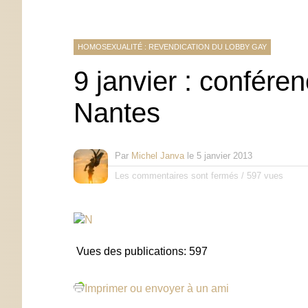
HOMOSEXUALITÉ : REVENDICATION DU LOBBY GAY
9 janvier : confére
Nantes
Par
Michel Janva
le
5 janvier 2013
Les commentaires sont fermés
/
597 vues
Vues des publications:
597
Imprimer ou envoyer à un ami