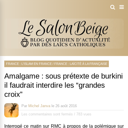
FRANCE : L'ISLAM EN FRANCE
/
FRANCE : LAÏCITÉ À LA FRANÇAISE
Amalgame : sous prétexte de burkini
il faudrait interdire les “grandes
croix”
Par
Michel Janva
le
26 août 2016
Les commentaires sont fermés
/
783 vues
Interrogé ce matin sur RMC à propos de la polémique sur