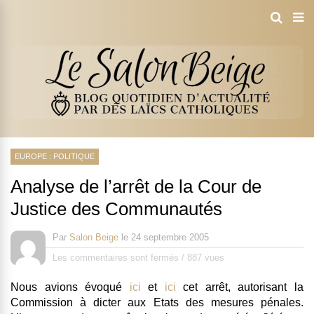
EUROPE : POLITIQUE
Analyse de l’arrêt de la Cour de
Justice des Communautés
Par
Salon Beige
le
24 septembre 2005
Les commentaires sont fermés
/
887 vues
Nous avions évoqué
ici
et
ici
cet arrêt, autorisant la
Commission à dicter aux Etats des mesures pénales.