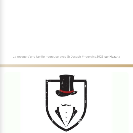
La recette d'une famille heureuse avec St Joseph #neuvaine2023
sur
Hozana