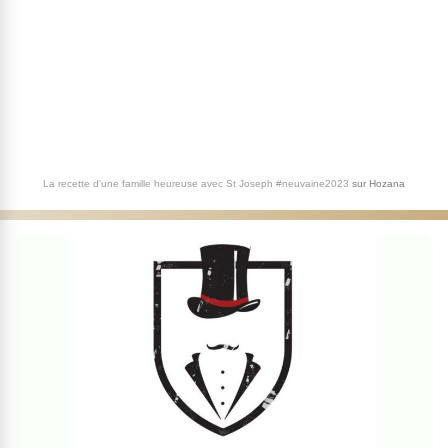
La recette d'une famille heureuse avec St Joseph #neuvaine2023
sur
Hozana