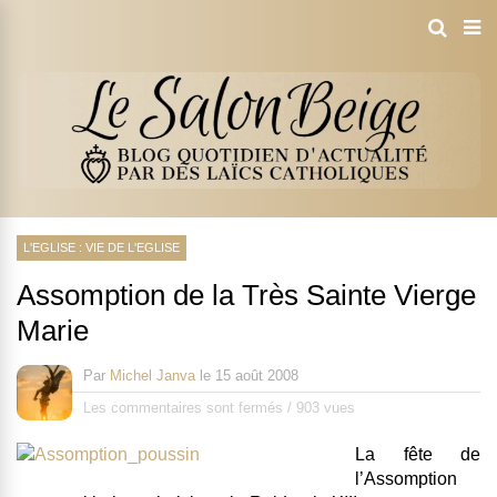
L'EGLISE : VIE DE L'EGLISE
Assomption de la Très Sainte Vierge
Marie
Par
Michel Janva
le
15 août 2008
Les commentaires sont fermés
/
903 vues
La fête de
l’Assomption