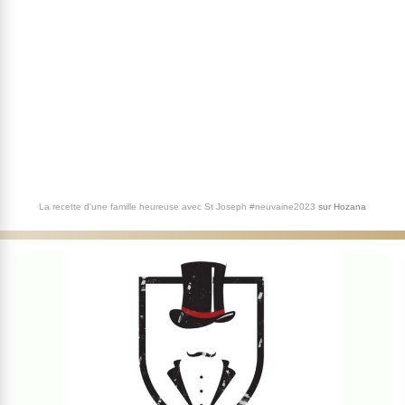
La recette d'une famille heureuse avec St Joseph #neuvaine2023
sur
Hozana