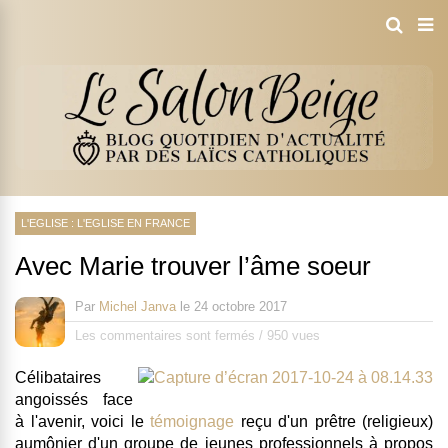
L'EGLISE : L'EGLISE EN FRANCE
Avec Marie trouver l’âme soeur
Par
Michel Janva
le
24 octobre 2017
Les commentaires sont fermés
/
950 vues
Célibataires
angoissés face
à l'avenir, voici le
témoignage
reçu d'un prêtre (religieux)
aumônier d'un groupe de jeunes professionnels à propos