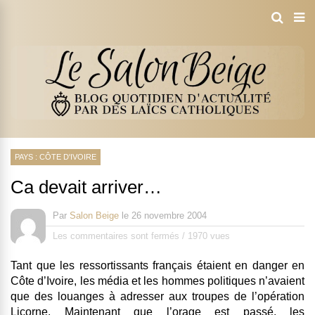
PAYS : CÔTE D'IVOIRE
Ca devait arriver…
Par
Salon Beige
le
26 novembre 2004
Les commentaires sont fermés
/
1970 vues
Tant que les ressortissants français étaient en danger en
Côte d’Ivoire, les média et les hommes politiques n’avaient
que des louanges à adresser aux troupes de l’opération
Licorne. Maintenant que l’orage est passé, les