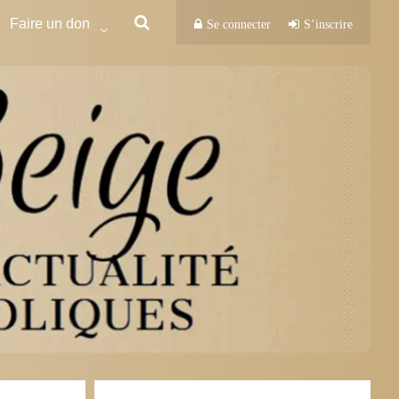
Faire un don
Se connecter
S’inscrire