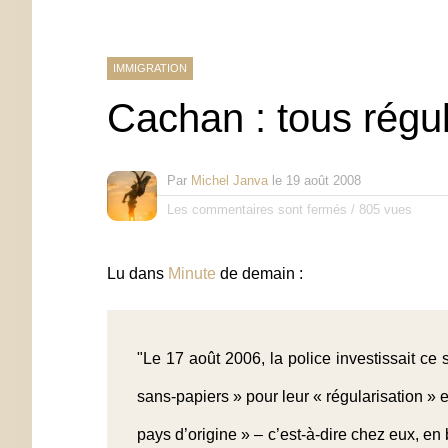
IMMIGRATION
Cachan : tous régu
Par
Michel Janva
le
19 août 2008
Les commentaires sont fermés
/
805 vues
Lu dans
Minute
de demain :
"Le 17 août 2006, la police investissait ce
sans-papiers » pour leur « régularisation » 
pays d’origine » – c’est-à-dire chez eux, en b