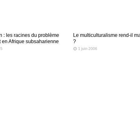
n : les racines du problème
Le multiculturalisme rend-il 
t en Afrique subsaharienne
?
15
1 juin 2006