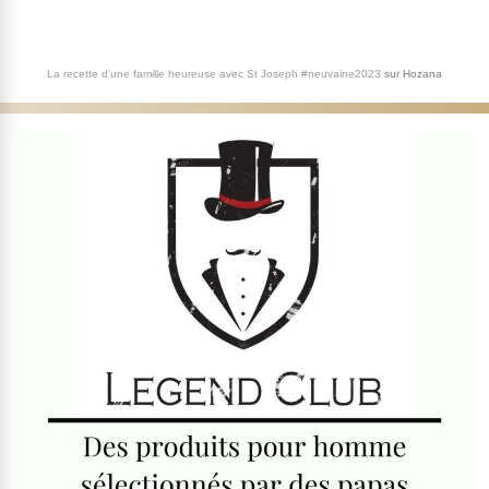
La recette d'une famille heureuse avec St Joseph #neuvaine2023
sur
Hozana