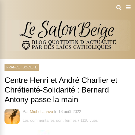
FRANCE : SOCIÉTÉ
Centre Henri et André Charlier et
Chrétienté-Solidarité : Bernard
Antony passe la main
Par
Michel Janva
le
13 août 2022
Les commentaires sont fermés
/
1110 vues