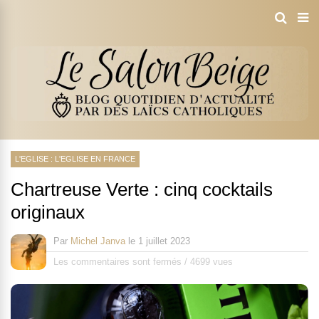
L'EGLISE : L'EGLISE EN FRANCE
Chartreuse Verte : cinq cocktails
originaux
Par
Michel Janva
le
1 juillet 2023
Les commentaires sont fermés
/
4699 vues