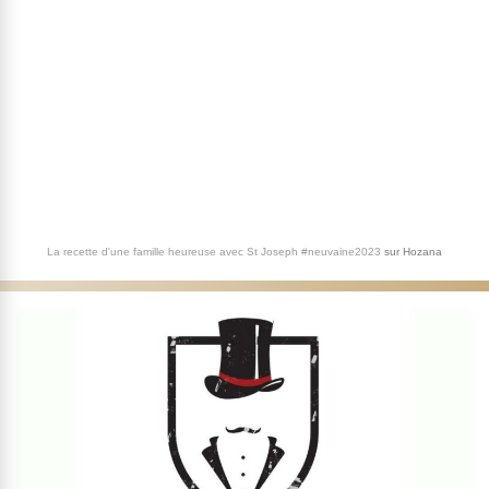
La recette d'une famille heureuse avec St Joseph #neuvaine2023
sur
Hozana