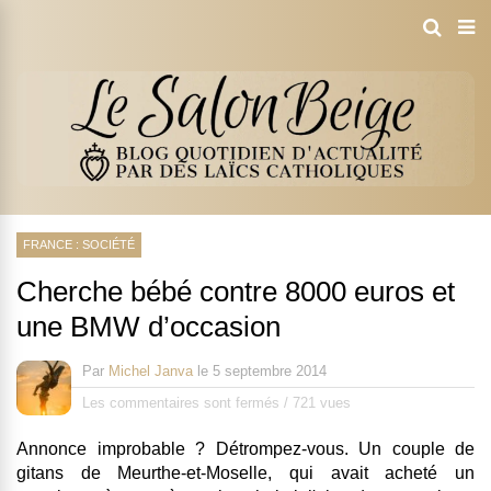
FRANCE : SOCIÉTÉ
Cherche bébé contre 8000 euros et
une BMW d’occasion
Par
Michel Janva
le
5 septembre 2014
Les commentaires sont fermés
/
721 vues
Annonce improbable ? Détrompez-vous. Un couple de
gitans de Meurthe-et-Moselle, qui avait acheté un