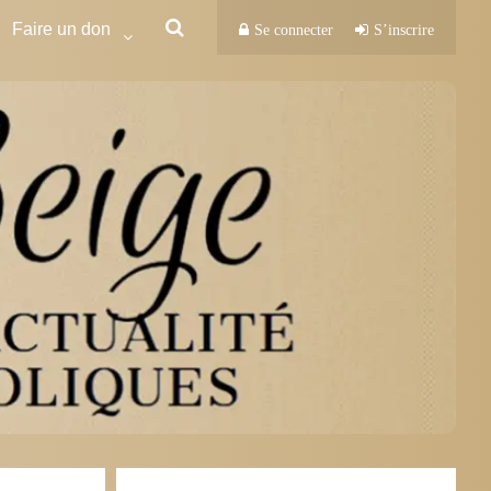
Faire un don
Se connecter
S’inscrire