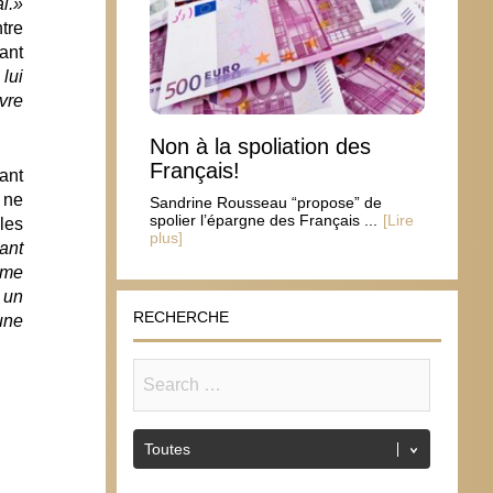
l.»
tre
ant
 lui
vre
Non à la spoliation des
Français!
ant
 ne
Sandrine Rousseau “propose” de
spolier l’épargne des Français ...
[Lire
lles
plus]
ant
sme
 un
RECHERCHE
’une