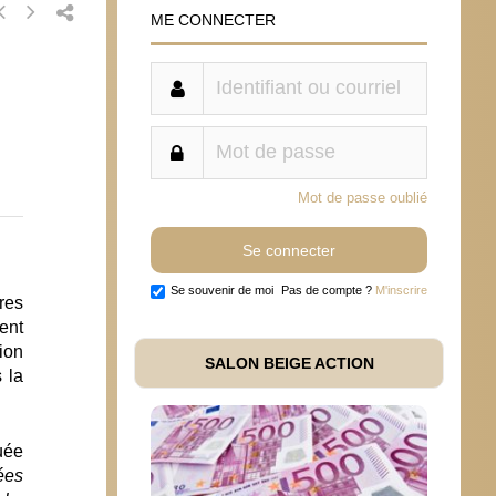
ME CONNECTER
Mot de passe oublié
Se souvenir de moi
Pas de compte ?
M'inscrire
ères
ment
ion
SALON BEIGE ACTION
 la
uée
ées