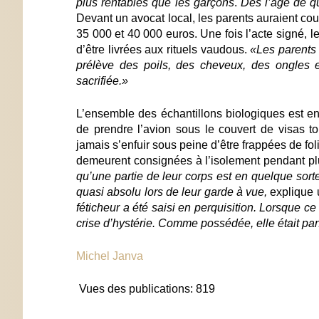
plus rentables que les garçons
.
Dès l’âge de qu
Devant un avocat local, les parents auraient c
35 000 et 40 000 euros. Une fois l’acte signé, 
d’être livrées aux rituels vaudous.
«Les parents 
prélève des poils, des cheveux, des ongles 
sacrifiée.»
L’ensemble des échantillons biologiques est e
de prendre l’avion sous le couvert de visas tou
jamais s’enfuir sous peine d’être frappées de foli
demeurent consignées à l’isolement pendant pl
qu’une partie de leur corps est en quelque sort
quasi absolu lors de leur garde à vue,
explique 
féticheur a été saisi en perquisition. Lorsque ce
crise d’hystérie. Comme possédée, elle était pa
Michel Janva
Vues des publications:
819