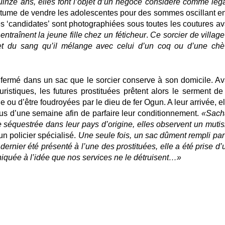
inze ans, elles font l’objet d’un négoce considéré comme léga
outume de vendre les adolescentes pour des sommes oscillant en
les ‘candidates’ sont photographiées sous toutes les coutures av
entraînent la jeune fille chez un féticheur
.
Ce sorcier de village
et du sang qu’il mélange avec celui d’un coq ou d’une chè
nfermé dans un sac que le sorcier conserve à son domicile. Av
ristiques, les futures prostituées prêtent alors le serment de
e ou d’être foudroyées par le dieu de fer Ogun. A leur arrivée, e
us d’une semaine afin de parfaire leur conditionnement.
«Sach
e séquestrée dans leur pays d’origine, elles observent un muti
un policier spécialisé.
Une seule fois, un sac dûment rempli par
 dernier été présenté à l’une des prostituées, elle a été prise d
niquée à l’idée que nos services ne le détruisent…»