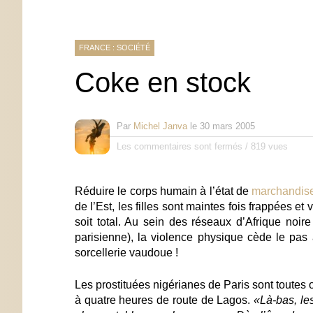
FRANCE : SOCIÉTÉ
Coke en stock
Par
Michel Janva
le
30 mars 2005
Les commentaires sont fermés
/
819 vues
Réduire le corps humain à l’état de
marchandis
de l’Est, les filles sont maintes fois frappées e
soit total. Au sein des réseaux d’Afrique noi
parisienne), la violence physique cède le pas
sorcellerie vaudoue !
Les prostituées nigérianes de Paris sont toutes
à quatre heures de route de Lagos.
«Là-bas, le