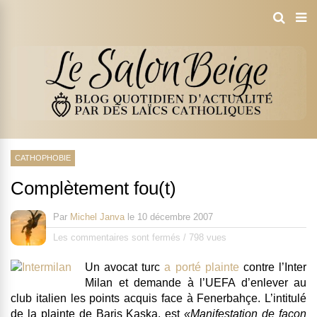
CATHOPHOBIE
Complètement fou(t)
Par
Michel Janva
le
10 décembre 2007
Les commentaires sont fermés
/
798 vues
Un avocat turc
a porté plainte
contre l’Inter
Milan et demande à l’UEFA d’enlever au
club italien les points acquis face à Fenerbahçe. L’intitulé
de la plainte de Baris Kaska, est
«Manifestation de façon