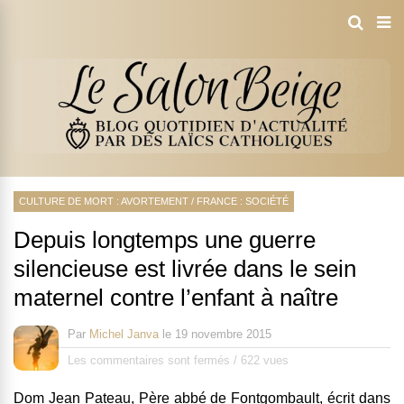
CULTURE DE MORT : AVORTEMENT
/
FRANCE : SOCIÉTÉ
Depuis longtemps une guerre
silencieuse est livrée dans le sein
maternel contre l’enfant à naître
Par
Michel Janva
le
19 novembre 2015
Les commentaires sont fermés
/
622 vues
Dom Jean Pateau, Père abbé de Fontgombault, écrit dans