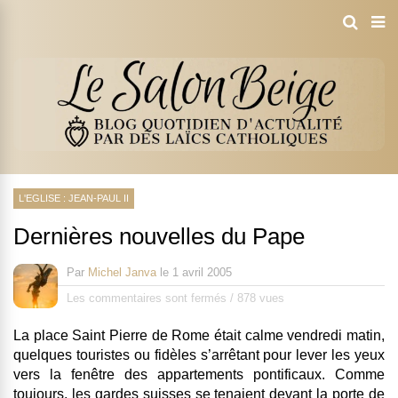
L'EGLISE : JEAN-PAUL II
Dernières nouvelles du Pape
Par
Michel Janva
le
1 avril 2005
Les commentaires sont fermés
/
878 vues
La place Saint Pierre de Rome était calme vendredi matin,
quelques touristes ou fidèles s’arrêtant pour lever les yeux
vers la fenêtre des appartements pontificaux. Comme
toujours, les gardes suisses se tenaient devant la porte de