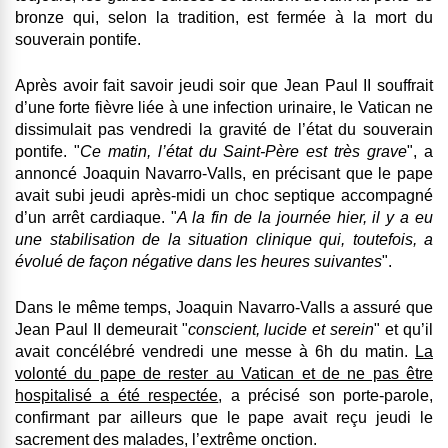
bronze qui, selon la tradition, est fermée à la mort du
souverain pontife.
Après avoir fait savoir jeudi soir que Jean Paul II souffrait
d’une forte fièvre liée à une infection urinaire, le Vatican ne
dissimulait pas vendredi la gravité de l’état du souverain
pontife. "
Ce matin, l’état du Saint-Père est très grave
", a
annoncé Joaquin Navarro-Valls, en précisant que le pape
avait subi jeudi après-midi un
choc septique accompagné
d’un arrêt cardiaque
. "
A la fin de la journée hier, il y a eu
une stabilisation de la situation clinique qui, toutefois, a
évolué de façon négative dans les heures suivantes
".
Dans le même temps, Joaquin Navarro-Valls a assuré que
Jean Paul II demeurait "
conscient, lucide et serein
" et qu’il
avait concélébré vendredi une messe à 6h du matin.
La
volonté du pape de rester au Vatican et de ne pas être
hospitalisé a été respectée
, a précisé son porte-parole,
confirmant par ailleurs que le pape avait reçu jeudi le
sacrement des malades, l’extrême onction.