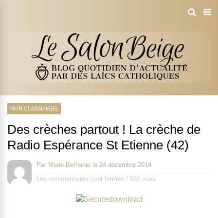
NON CLASSIFIÉ(E)
Des crèches partout ! La crèche de
Radio Espérance St Etienne (42)
Par
Marie Bethanie
le
24 décembre 2014
Les commentaires sont fermés
/
580 vues