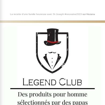
La recette d'une famille heureuse avec St Joseph #neuvaine2023
sur
Hozana