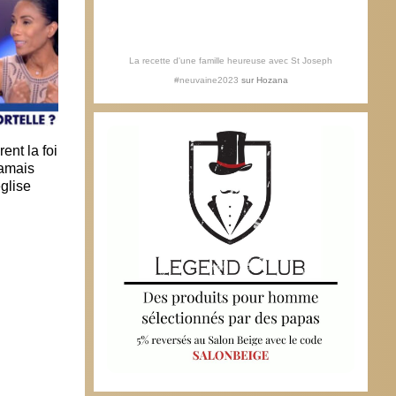
La recette d'une famille heureuse avec St Joseph
#neuvaine2023
sur
Hozana
ent la foi
Spiritisme : peut-on parler aux morts ?
Jésus
jamais
Israël
30 octobre 2022
glise
22 d