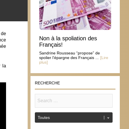
 de
Non à la spoliation des
nce
Français!
née
Sandrine Rousseau “propose” de
spolier l’épargne des Français ...
[Lire
plus]
 la
RECHERCHE