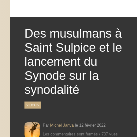
Des musulmans à
Saint Sulpice et le
lancement du
Synode sur la
synodalité
VIDÉOS
Par
Michel Janva
le
12 février 2022
Les commentaires sont fermés
/
737 vues