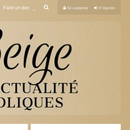
Faire un don
Se connecter
S’inscrire