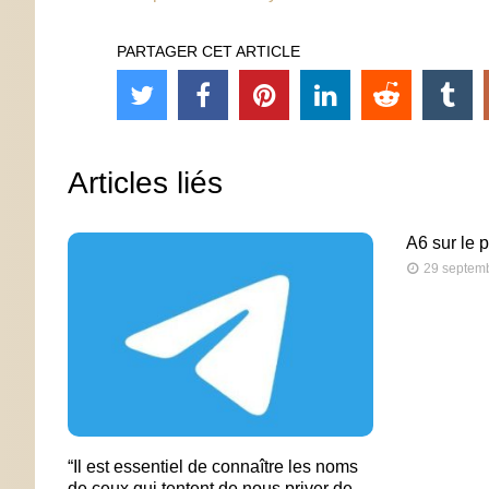
PARTAGER CET ARTICLE
Articles liés
A6 sur le 
29 septem
“Il est essentiel de connaître les noms
de ceux qui tentent de nous priver de