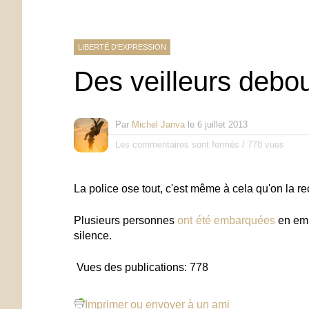
LIBERTÉ D'EXPRESSION
Des veilleurs debo
Par
Michel Janva
le
6 juillet 2013
Les commentaires sont fermés
/
778 vues
La police ose tout, c'est même à cela qu'on la 
Plusieurs personnes
ont été embarquées
en emm
silence.
Vues des publications:
778
Imprimer ou envoyer à un ami