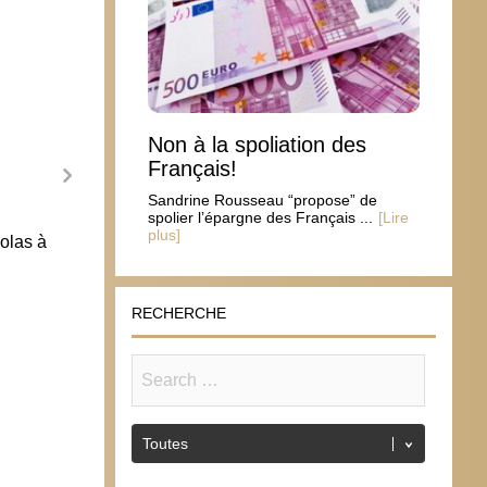
Non à la spoliation des
Français!
Sandrine Rousseau “propose” de
spolier l’épargne des Français ...
[Lire
plus]
colas à
Les v
nouve
17 m
RECHERCHE
Délit d’opinion par pancarte : Yona
libérée après 10h de garde à vue