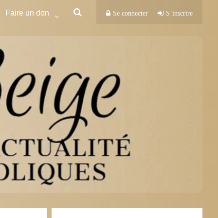
Faire un don
Se connecter
S’inscrire