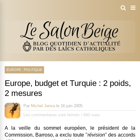
EUROPE : POLITIQUE
Europe, budget et Turquie : 2 poids,
2 mesures
Par
Michel Janva
le
16 juin 2005
Les commentaires sont fermés
/
840 vues
A la veille du sommet européen, le président de la
Commission, Barroso,
a exclu toute "
révision
" des accords