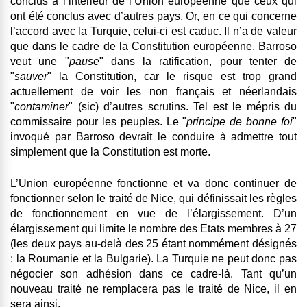
conclus à l’intérieur de l’Union européenne que ceux qui
ont été conclus avec d’autres pays. Or, en ce qui concerne
l’accord avec la Turquie, celui-ci est caduc. Il n’a de valeur
que dans le cadre de la Constitution européenne. Barroso
veut une "
pause
" dans la ratification, pour tenter de
"
sauver
" la Constitution, car le risque est trop grand
actuellement de voir les non français et néerlandais
"
contaminer
" (sic) d’autres scrutins. Tel est le mépris du
commissaire pour les peuples.
Le "
principe de bonne foi
"
invoqué par Barroso devrait le conduire à admettre tout
simplement que
la Constitution est morte.
L’Union européenne fonctionne et va donc continuer de
fonctionner selon le traité de Nice, qui définissait les règles
de fonctionnement en vue de l’élargissement. D’un
élargissement qui limite le nombre des Etats membres à 27
(les deux pays au-delà des 25 étant nommément désignés
: la Roumanie et la Bulgarie).
La Turquie ne peut donc pas
négocier son adhésion dans ce cadre-là. Tant qu’un
nouveau traité ne remplacera pas le traité de Nice, il en
sera ainsi.