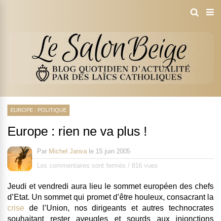
EUROPE : POLITIQUE
Europe : rien ne va plus !
Par
Michel Janva
le
15 juin 2005
Les commentaires sont fermés
/
816 vues
Jeudi et vendredi aura lieu le sommet européen des chefs
d’Etat. Un sommet qui promet d’être houleux, consacrant la
crise
de l’Union, nos dirigeants et autres technocrates
souhaitant rester aveugles et sourds aux injonctions