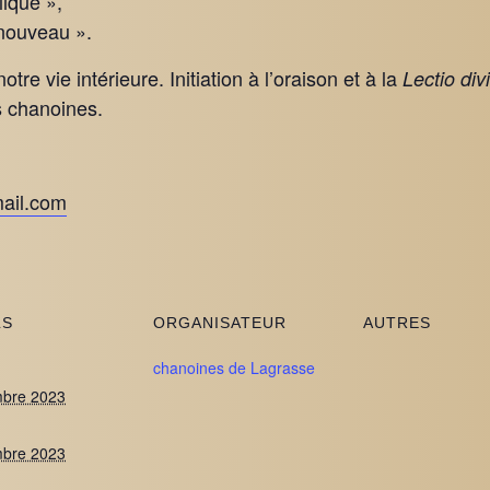
ique »,
nouveau ».
re vie intérieure. Initiation à l’oraison et à la
Lectio div
s chanoines.
ail.com
LS
ORGANISATEUR
AUTRES
chanoines de Lagrasse
mbre 2023
mbre 2023