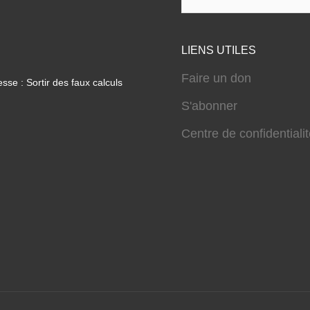
LIENS UTILES
Faire un don
sse : Sortir des faux calculs
S'abonner
Centre de confidentiali