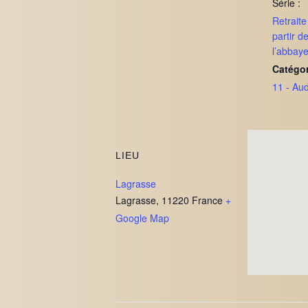
Série :
Retrait
partir d
l’abbay
Catégo
11 - Au
LIEU
Lagrasse
Lagrasse
,
11220
France
+
Google Map