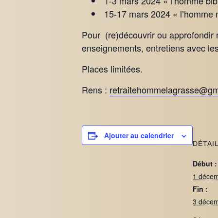
1-3 mars 2024 « l’homme bibl
15-17 mars 2024 « l’homme 
Pour (re)découvrir ou approfondir not
enseignements, entretiens avec le
Places limitées.
Rens :
retraitehommelagrasse@gm
Ajouter au calendrier
DÉTAI
Début :
1 déce
Fin :
3 déce