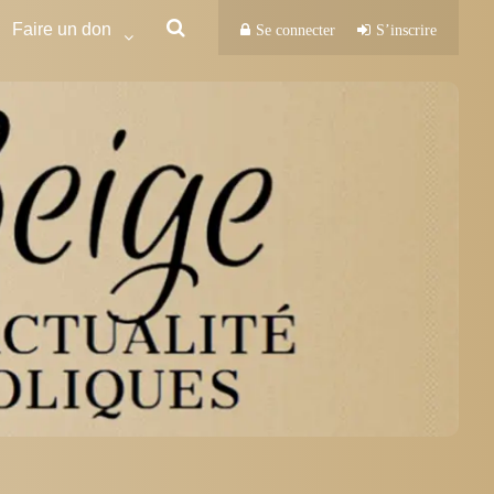
Faire un don
Se connecter
S’inscrire