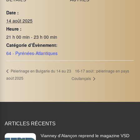
Date :
14 août 2025
Heure :
21 h 00 min - 23 h 00 min
Catégorie d’Évènement:
64 - Pyrénées-Atlantiques
16-17 août : pèlerinage en pays
Pèlerinage en Bulgarie du 14 au 23
août 2025
Coutançais
ARTICLES RÉCENTS
Vianney d’Alançon reprend le magazine VSD