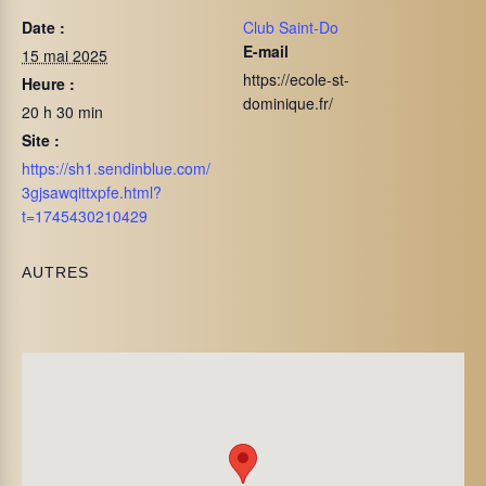
Date :
Club Saint-Do
E-mail
15 mai 2025
https://ecole-st-
Heure :
dominique.fr/
20 h 30 min
Site :
https://sh1.sendinblue.com/
3gjsawqittxpfe.html?
t=1745430210429
AUTRES