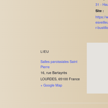
31 - Ha
Site :
https:/
esveille
r-bustill
LIEU
Salles paroissiales Saint
Pierre
16, rue Bartayrès
LOURDES
,
65100
France
+ Google Map