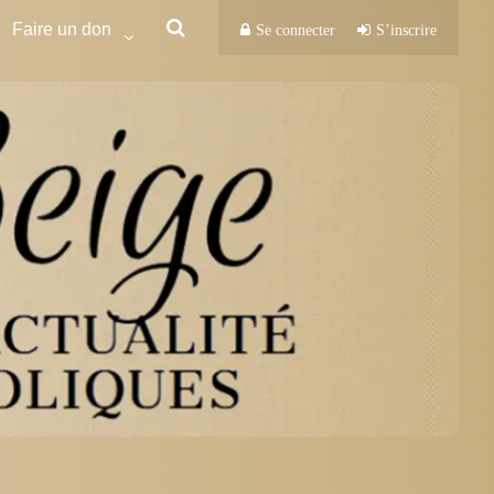
Faire un don
Se connecter
S’inscrire