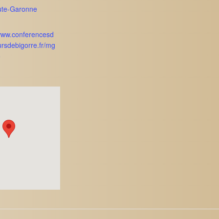
ute-Garonne
/www.conferencesd
ursdebigorre.fr/mg
o