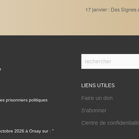
17 janvier : Des Signes
e
LIENS UTILES
Faire un don
s prisonniers politiques
S'abonner
Centre de confidentiali
ctobre 2026 à Orsay sur : ”