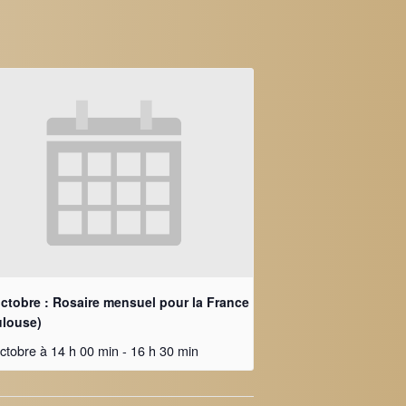
octobre : Rosaire mensuel pour la France
ulouse)
ctobre à 14 h 00 min
-
16 h 30 min