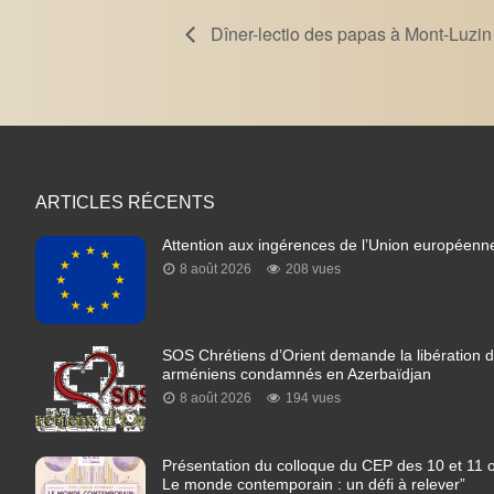
Dîner-lectio des papas à Mont-Luzin
ARTICLES RÉCENTS
Attention aux ingérences de l’Union européenn
8 août 2026
208 vues
SOS Chrétiens d’Orient demande la libération de
arméniens condamnés en Azerbaïdjan
8 août 2026
194 vues
Présentation du colloque du CEP des 10 et 11 o
Le monde contemporain : un défi à relever”