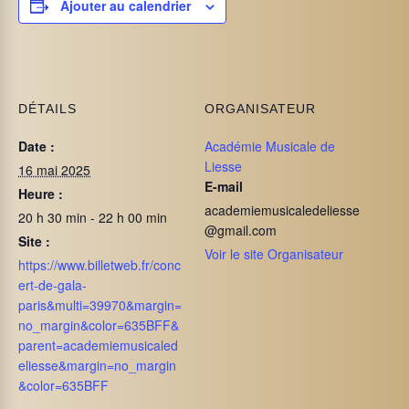
Ajouter au calendrier
DÉTAILS
ORGANISATEUR
Date :
Académie Musicale de
Liesse
16 mai 2025
E-mail
Heure :
academiemusicaledeliesse
20 h 30 min - 22 h 00 min
@gmail.com
Site :
Voir le site Organisateur
https://www.billetweb.fr/conc
ert-de-gala-
paris&multi=39970&margin=
no_margin&color=635BFF&
parent=academiemusicaled
eliesse&margin=no_margin
&color=635BFF