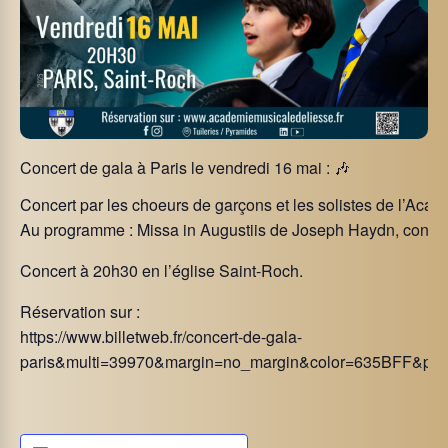
Concert de gala à Paris le vendredi 16 mai : 🎶
Concert par les choeurs de garçons et les solistes de l’Aca
Au programme : Missa in Augustiis de Joseph Haydn, concerto
​Concert à 20h30 en l’église Saint-Roch.
Réservation sur :
https://www.billetweb.fr/concert-de-gala-
paris&multi=39970&margin=no_margin&color=635BFF&par