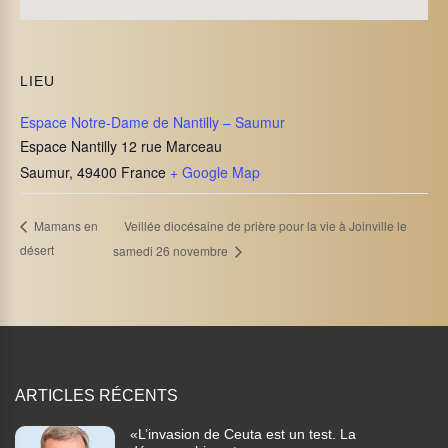
LIEU
Espace Notre-Dame de Nantilly – Saumur
Espace Nantilly 12 rue Marceau
Saumur
,
49400
France
+ Google Map
Veillée diocésaine de prière pour la vie à Joinville le
Mamans en
désert
samedi 26 novembre
ARTICLES RÉCENTS
«L’invasion de Ceuta est un test. La