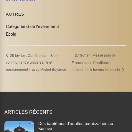
AUTRES
Catégorie(s) de l'événement
Ecole
27 février : Messe pour la
25 février : Conférence « Bien
commun entre universalité et
France et les Chrétiens
enracinement » avec Michel Boyancé
persécutés à travers le monde
ARTICLES RÉCENTS
Des baptêmes d’adultes par dizaines au
Kosovo !