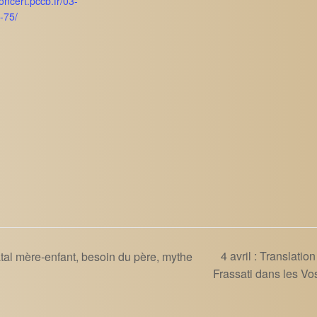
concert.pccb.fr/03-
-75/
4 avril : Translatio
tal mère-enfant, besoin du père, mythe
Frassati dans les V