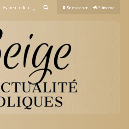
Faire un don
Se connecter
S’inscrire