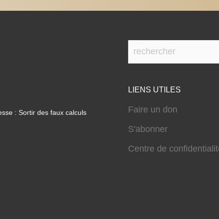
LIENS UTILES
Faire un don
sse : Sortir des faux calculs
S'abonner
Centre de confidentiali