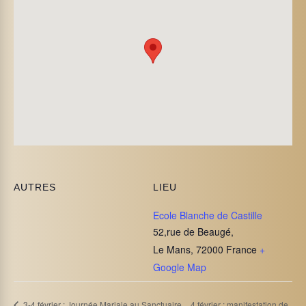
AUTRES
LIEU
Ecole Blanche de Castille
52,rue de Beaugé,
Le Mans
,
72000
France
+
Google Map
4 février : manifestation de
3-4 février : Journée Mariale au Sanctuaire