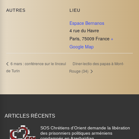
AUTRES
LIEU
Espace Bernanos
4 rue du Havre
Paris
,
75009
France
+
Google Map
Dîner-lectio des papas à Mont-
6 mars : conférence sur le linceul
de Turin
Rouge (34)
ARTICLES RÉCENTS
SOS Chrétiens d’Orient demande la libération
des prisonniers politiques arméniens
condamnés en Azerbaïdjan