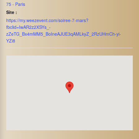
75 - Paris
Site :
https://my.weezevent.com/soiree-7-mars?
fbclid=IwAR2z2XSYs_-
zZeTG_Bx4mMM5_BoIneAJUE3qAMLkyZ_2RzUHmCh-yi-
YZi8