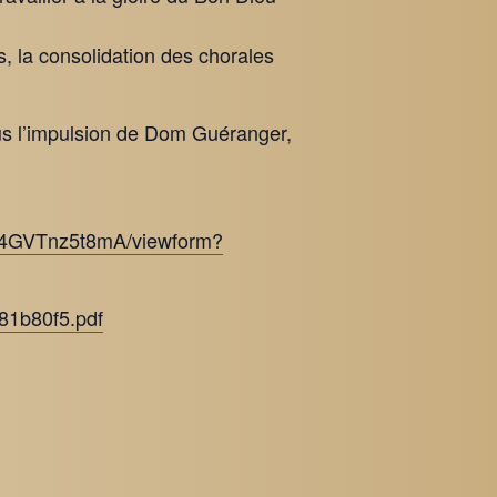
s, la consolidation des chorales
us l’impulsion de Dom Guéranger,
D4GVTnz5t8mA/viewform?
81b80f5.pdf