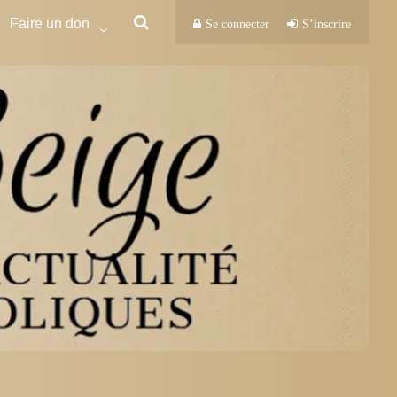
Faire un don
Se connecter
S’inscrire