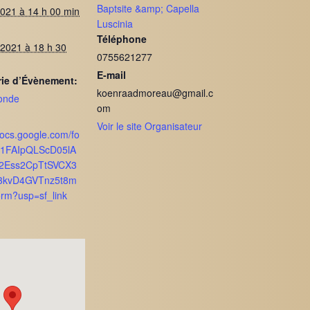
Baptsite &amp; Capella
2021 à 14 h 00 min
Luscinia
Téléphone
 2021 à 18 h 30
0755621277
E-mail
rie d’Évènement:
koenraadmoreau@gmail.c
ronde
om
Voir le site Organisateur
docs.google.com/fo
/1FAIpQLScD05lA
12Ess2CpTtSVCX3
3kvD4GVTnz5t8m
orm?usp=sf_link