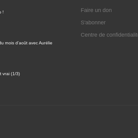
Faire un don
 !
S'abonner
Centre de confidentiali
 du mois d’août avec Aurélie
 vrai (1/3)