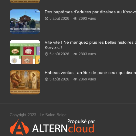
Des baptêmes d’adultes par dizaines au Kosovo
5 août 2026
2693 vues
Vite vite ! Ne manquez plus les belles histoires
Kervizic !
5 août 2026
2803 vues
Habeas veritas : arrêter de punir ceux qui disent
5 août 2026
2869 vues
Copyright 2023 - Le Salon Beige