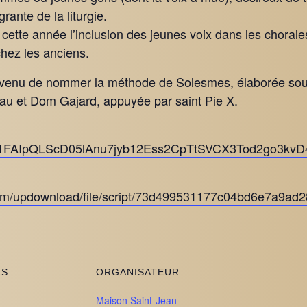
rante de la liturgie.
 cette année l’inclusion des jeunes voix dans les chorale
chez les anciens.
convenu de nommer la méthode de Solesmes, élaborée so
 et Dom Gajard, appuyée par saint Pie X.
d/e/1FAIpQLScD05lAnu7jyb12Ess2CpTtSVCX3Tod2go3kv
com/updownload/file/script/73d499531177c04bd6e7a9ad2
LS
ORGANISATEUR
Maison Saint-Jean-