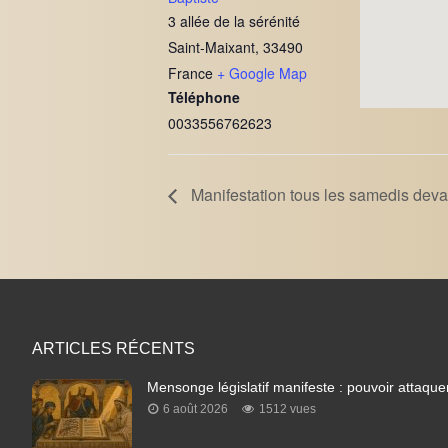
3 allée de la sérénité
Saint-Maixant
,
33490
France
+ Google Map
Téléphone
0033556762623
Manifestation tous les samedis devan
ARTICLES RÉCENTS
Mensonge législatif manifeste : pouvoir attaquer
6 août 2026
1512 vues