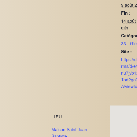
9 août 
Fin :
14 août
min
Catégo
33 - Gi
Site :
https://
rms/d/e
nu7jyb
Tod2go
A/viewf
LIEU
Maison Saint Jean-
Baptiste