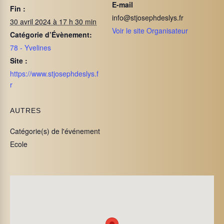
E-mail
Fin :
info@stjosephdeslys.fr
30 avril 2024 à 17 h 30 min
Voir le site Organisateur
Catégorie d’Évènement:
78 - Yvelines
Site :
https://www.stjosephdeslys.f
r
AUTRES
Catégorie(s) de l'événement
Ecole