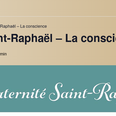
t-Raphaël – La conscience
int-Raphaël – La consc
 min