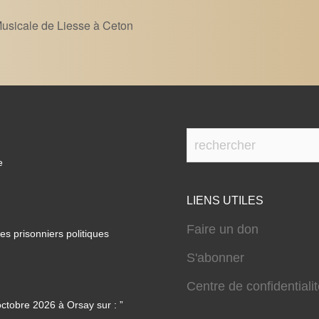
Musicale de Liesse à Ceton
e
LIENS UTILES
Faire un don
s prisonniers politiques
S'abonner
Centre de confidentiali
ctobre 2026 à Orsay sur : ”