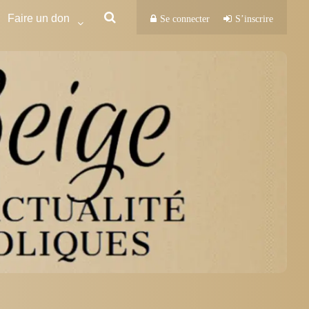
Faire un don
Se connecter
S’inscrire