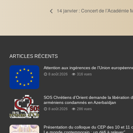
14 janvier : Concert de l’Académie 
ARTICLES RÉCENTS
Attention aux ingérences de l’Union européenn
8 août 2026
316 vues
SOS Chrétiens d’Orient demande la libération de
arméniens condamnés en Azerbaïdjan
8 août 2026
286 vues
Présentation du colloque du CEP des 10 et 11 o
Le monde contemporain : un défi à relever”