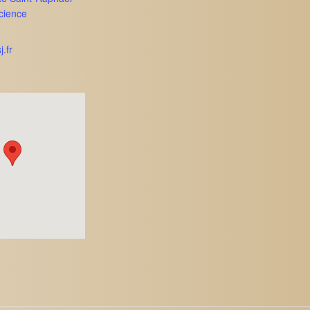
cience
j.fr