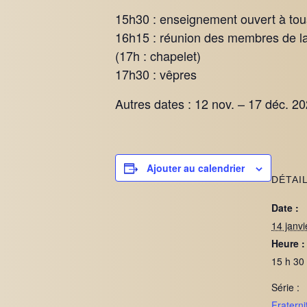
15h30 : enseignement ouvert à tou
16h15 : réunion des membres de la
(17h : chapelet)
17h30 : vêpres
Autres dates : 12 nov. – 17 déc. 20
Ajouter au calendrier
DÉTAI
Date :
14 janv
Heure :
15 h 30
Série :
Fraterni