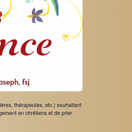
ères, thérapeutes, etc.) souhaitant
gagement en chrétiens et de prier