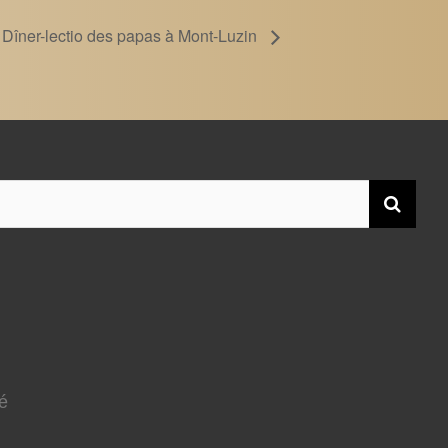
Dîner-lectio des papas à Mont-Luzin
té