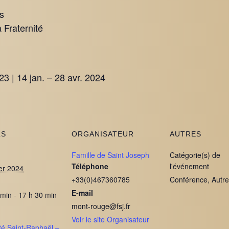
s
 Fraternité
23 | 14 jan. – 28 avr. 2024
LS
ORGANISATEUR
AUTRES
Famille de Saint Joseph
Catégorie(s) de
Téléphone
l'événement
ier 2024
+33(0)467360785
Conférence, Autr
E-mail
 min - 17 h 30 min
mont-rouge@fsj.fr
Voir le site Organisateur
té Saint-Raphaël –