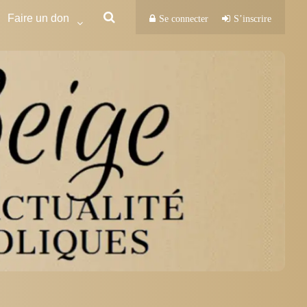
Faire un don
Se connecter
S’inscrire