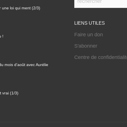
 une loi qui ment (2/3)
LIENS UTILES
Faire un don
 !
S'abonner
Centre de confidentiali
 du mois d’août avec Aurélie
 vrai (1/3)