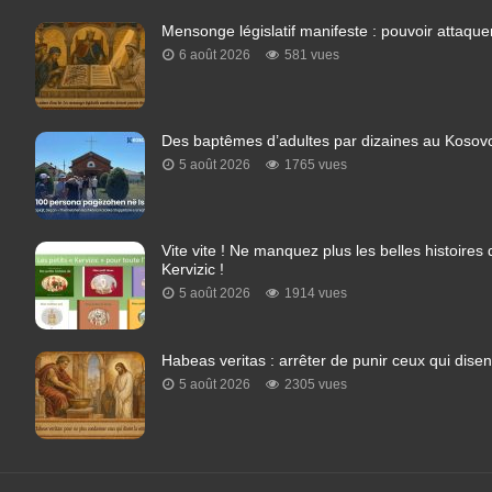
Mensonge législatif manifeste : pouvoir attaquer
6 août 2026
581 vues
Des baptêmes d’adultes par dizaines au Kosovo
5 août 2026
1765 vues
Vite vite ! Ne manquez plus les belles histoires
Kervizic !
5 août 2026
1914 vues
Habeas veritas : arrêter de punir ceux qui disent
5 août 2026
2305 vues