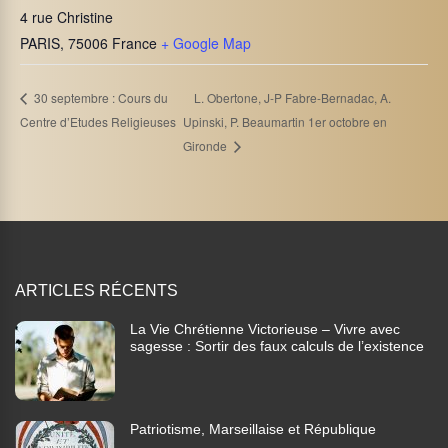
4 rue Christine
PARIS
,
75006
France
+ Google Map
L. Obertone, J-P Fabre-Bernadac, A.
30 septembre : Cours du
Centre d’Etudes Religieuses
Upinski, P. Beaumartin 1er octobre en
Gironde
ARTICLES RÉCENTS
La Vie Chrétienne Victorieuse – Vivre avec
sagesse : Sortir des faux calculs de l’existence
Patriotisme, Marseillaise et République