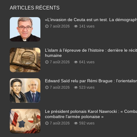
ARTICLES RÉCENTS
«L’invasion de Ceuta est un test. La démograph
7 août 2026
141 vues
L’islam à l’épreuve de l’histoire : derrière le réc
humaine
7 août 2026
641 vues
Edward Saïd relu par Rémi Brague : l’orientalism
7 août 2026
523 vues
Le président polonais Karol Nawrocki : « Combatt
combattre l’armée polonaise »
7 août 2026
592 vues