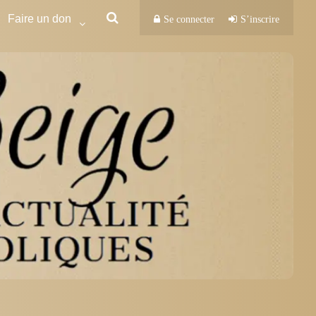
Faire un don
Se connecter
S’inscrire