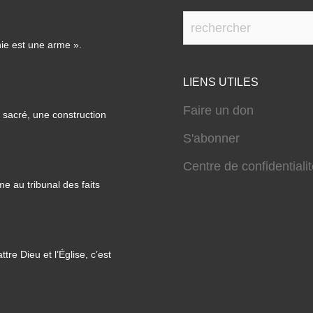
ie est une arme ».
LIENS UTILES
Faire un don
it sacré, une construction
S'abonner
Centre de confidentiali
e au tribunal des faits
re Dieu et l’Église, c’est