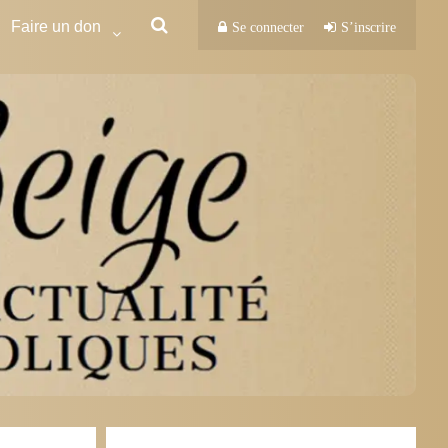
Faire un don
Se connecter
S’inscrire