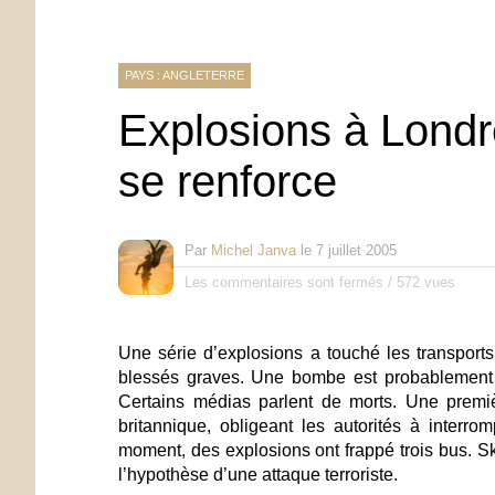
PAYS : ANGLETERRE
Explosions à Londre
se renforce
Par
Michel Janva
le
7 juillet 2005
Les commentaires sont fermés
/
572 vues
Une série d’explosions a touché les transport
blessés graves. Une bombe est probablement à 
Certains médias parlent de morts.
Une premiè
britannique, obligeant les autorités à interro
moment
, des
explosions ont frappé trois bus
. S
l’hypothèse d’une attaque terroriste.