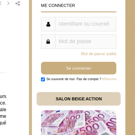
ME CONNECTER
Mot de passe oublié
Se souvenir de moi
Pas de compte ?
M'inscrire
eurs
SALON BEIGE ACTION
ce.
ale
ême
qué