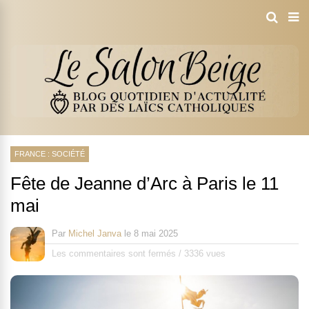
FRANCE : SOCIÉTÉ
Fête de Jeanne d’Arc à Paris le 11
mai
Par
Michel Janva
le
8 mai 2025
Les commentaires sont fermés
/
3336 vues