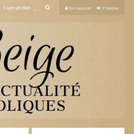
Faire un don
Se connecter
S’inscrire