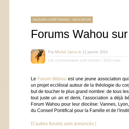
VALEURS CHRÉTIENNES : EDUCATION
Forums Wahou sur l
Par
Michel Janva
le
12 janvier 2016
Les commentaires sont fermés
/
1043 vues
Le
Forum Wahou
est une jeune association qui
un projet ecclésial autour de
la théologie du cor
but de toucher le plus grand nombre: de tous les 
tout juste un an et demi, l'association a déjà 
Forum Wahou pour leur diocèse: Vannes, Lyon, 
du Conseil Pontifical pour la Famille et de l'Ins
D'autres forums sont annoncés
: