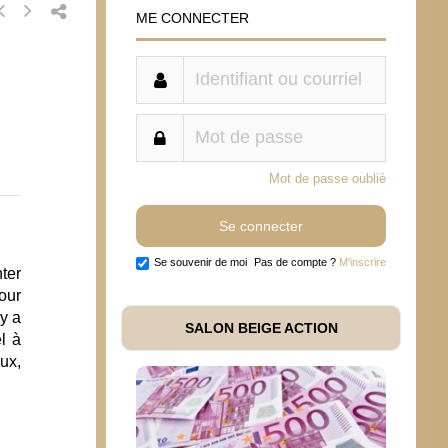
ME CONNECTER
Mot de passe oublié
Se souvenir de moi
Pas de compte ?
M'inscrire
ter
our
 y a
SALON BEIGE ACTION
l à
ux,