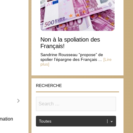
Non à la spoliation des
Français!
Sandrine Rousseau “propose” de
spolier l’épargne des Français ...
[Lire
plus]
RECHERCHE
mation
10 juin : Kermesse de l’école Saint
Les p
Anselme à Besançon
l’écol
8 juin 2018
13 a