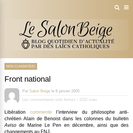
NON CLASSIFIÉ(E)
Front national
Par
Salon Beige
le
8 janvier 2005
Les commentaires sont fermés
/
1032 vues
Libération
commente
l’interview du philosophe anti-
chrétien Alain de Benoist dans les colonnes du bulletin
Aviso
de Marine Le Pen en décembre, ainsi que des
changements au FNJ.